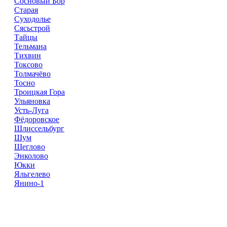
Сосновый Бор
Старая
Суходолье
Сясьстрой
Тайцы
Тельмана
Тихвин
Токсово
Толмачёво
Тосно
Троицкая Гора
Ульяновка
Усть-Луга
Фёдоровское
Шлиссельбург
Шум
Щеглово
Энколово
Юкки
Яльгелево
Янино-1
Доставка Цветов
Справочник
Компаний
© 2018–2025 – более 40 000 Компании в РФ