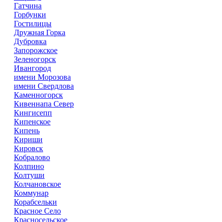
Гатчина
Горбунки
Гостилицы
Дружная Горка
Дубровка
Запорожское
Зеленогорск
Ивангород
имени Морозова
имени Свердлова
Каменногорск
Кивеннапа Север
Кингисепп
Кипенское
Кипень
Кириши
Кировск
Кобралово
Колпино
Колтуши
Колчановское
Коммунар
Корабсельки
Красное Село
Красносельское