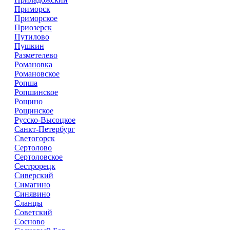
Приморск
Приморское
Приозерск
Путилово
Пушкин
Разметелево
Романовка
Романовское
Ропша
Ропшинское
Рощино
Рощинское
Русско-Высоцкое
Санкт-Петербург
Светогорск
Сертолово
Сертоловское
Сестрорецк
Сиверский
Симагино
Синявино
Сланцы
Советский
Сосново