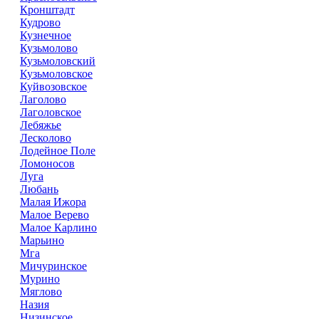
Кронштадт
Кудрово
Кузнечное
Кузьмолово
Кузьмоловский
Кузьмоловское
Куйвозовское
Лаголово
Лаголовское
Лебяжье
Лесколово
Лодейное Поле
Ломоносов
Луга
Любань
Малая Ижора
Малое Верево
Малое Карлино
Марьино
Мга
Мичуринское
Мурино
Мяглово
Назия
Низинское