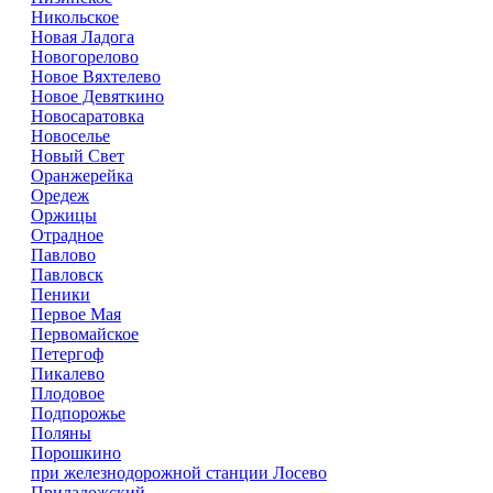
Никольское
Новая Ладога
Новогорелово
Новое Вяхтелево
Новое Девяткино
Новосаратовка
Новоселье
Новый Свет
Оранжерейка
Оредеж
Оржицы
Отрадное
Павлово
Павловск
Пеники
Первое Мая
Первомайское
Петергоф
Пикалево
Плодовое
Подпорожье
Поляны
Порошкино
при железнодорожной станции Лосево
Приладожский