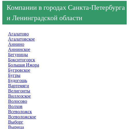
Компании в городах Санкта-Петербурга
и Ленинградской области
Агалатово
Агалатовское
Аннино
Аннинское
Бегуницы
Бокситогорск
Большая Ижора
Бугровское
Бугры
Будогощь
Вартемяги
Велигонты
Виллозское
Волосово
Волхов
Всеволожск
Всеволожское
Выборг
Вырица