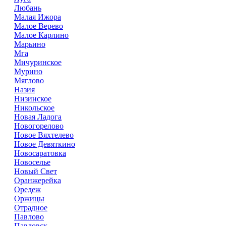
Любань
Малая Ижора
Малое Верево
Малое Карлино
Марьино
Мга
Мичуринское
Мурино
Мяглово
Назия
Низинское
Никольское
Новая Ладога
Новогорелово
Новое Вяхтелево
Новое Девяткино
Новосаратовка
Новоселье
Новый Свет
Оранжерейка
Оредеж
Оржицы
Отрадное
Павлово
Павловск