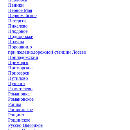
Пеники
Первое Мая
Первомайское
Петергоф
Пикалево
Плодовое
Подпорожье
Поляны
Порошкино
при железнодорожной станции Лосево
Приладожский
Приморск
Приморское
Приозерск
Путилово
Пушкин
Разметелево
Романовка
Романовское
Ропша
Ропшинское
Рощино
Рощинское
Русско-Высоцкое