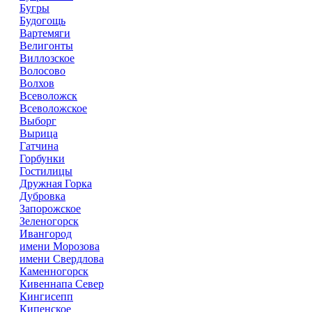
Бугры
Будогощь
Вартемяги
Велигонты
Виллозское
Волосово
Волхов
Всеволожск
Всеволожское
Выборг
Вырица
Гатчина
Горбунки
Гостилицы
Дружная Горка
Дубровка
Запорожское
Зеленогорск
Ивангород
имени Морозова
имени Свердлова
Каменногорск
Кивеннапа Север
Кингисепп
Кипенское