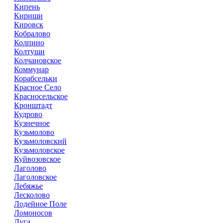
Кипень
Кириши
Кировск
Кобралово
Колпино
Колтуши
Колчановское
Коммунар
Корабсельки
Красное Село
Красносельское
Кронштадт
Кудрово
Кузнечное
Кузьмолово
Кузьмоловский
Кузьмоловское
Куйвозовское
Лаголово
Лаголовское
Лебяжье
Лесколово
Лодейное Поле
Ломоносов
Луга