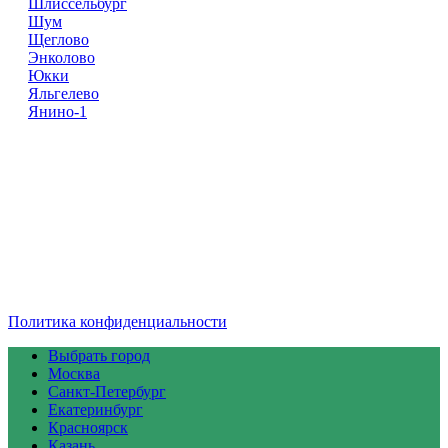
Шлиссельбург
Шум
Щеглово
Энколово
Юкки
Яльгелево
Янино-1
Доставка Цветов
Справочник
Компаний
© 2018–2025 – более 40 000 Компании в РФ
Доставка Цветов в городах России
Реклама на сайте
Перепечатка материалов разрешена только с указанием
первоисточника
Политика конфиденциальности
Выбрать город
Москва
Санкт-Петербург
Екатеринбург
Красноярск
Казань