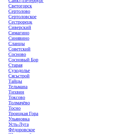
Санкт-Петербург
Светогорск
Сертолово
Сертоловское
Сестрорецк
Сиверский
Симагино
Синявино
Сланцы
Советский
Сосново
Сосновый Бор
Старая
Суходолье
Сясьстрой
Тайцы
Тельмана
Тихвин
Токсово
Толмачёво
Тосно
Троицкая Гора
Ульяновка
Усть-Луга
Фёдоровское