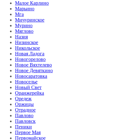
Малое Карлино
Марьино
Мга
Мичуринское
Мурино
Мяглово
Назия
Низинское
Никольское
Новая Ладога
Новогорелово
Новое Вяхтелево
Новое Девяткино
Новосаратовка
Новоселье
Новый Свет
Оранжерейка
Оредеж
Оржицы
Отрадное
Павлово
Павловск
Пеники
Первое Мая
Первомайское