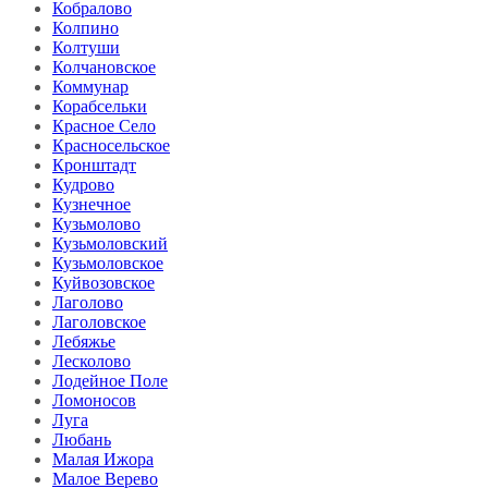
Кобралово
Колпино
Колтуши
Колчановское
Коммунар
Корабсельки
Красное Село
Красносельское
Кронштадт
Кудрово
Кузнечное
Кузьмолово
Кузьмоловский
Кузьмоловское
Куйвозовское
Лаголово
Лаголовское
Лебяжье
Лесколово
Лодейное Поле
Ломоносов
Луга
Любань
Малая Ижора
Малое Верево