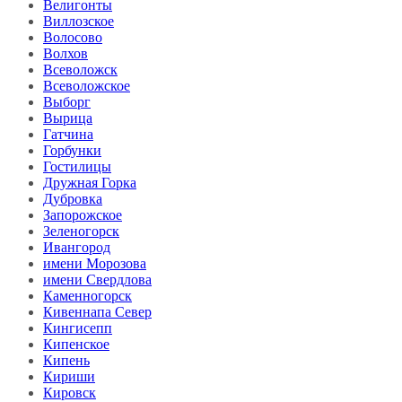
Велигонты
Виллозское
Волосово
Волхов
Всеволожск
Всеволожское
Выборг
Вырица
Гатчина
Горбунки
Гостилицы
Дружная Горка
Дубровка
Запорожское
Зеленогорск
Ивангород
имени Морозова
имени Свердлова
Каменногорск
Кивеннапа Север
Кингисепп
Кипенское
Кипень
Кириши
Кировск