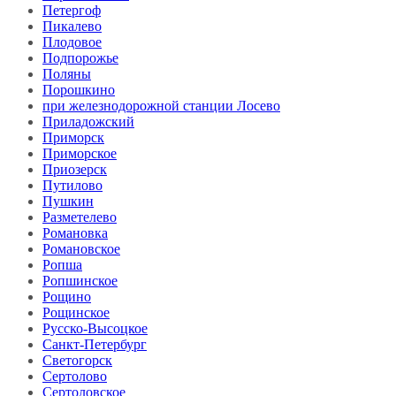
Петергоф
Пикалево
Плодовое
Подпорожье
Поляны
Порошкино
при железнодорожной станции Лосево
Приладожский
Приморск
Приморское
Приозерск
Путилово
Пушкин
Разметелево
Романовка
Романовское
Ропша
Ропшинское
Рощино
Рощинское
Русско-Высоцкое
Санкт-Петербург
Светогорск
Сертолово
Сертоловское