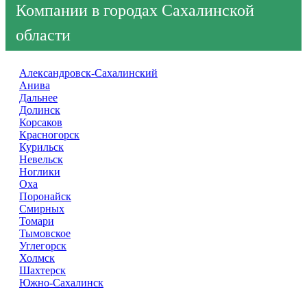
Компании в городах Сахалинской
области
Александровск-Сахалинский
Анива
Дальнее
Долинск
Корсаков
Красногорск
Курильск
Невельск
Ноглики
Оха
Поронайск
Смирных
Томари
Тымовское
Углегорск
Холмск
Шахтерск
Южно-Сахалинск