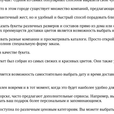
 что в этом городе существует множество компаний, предлагающи
омантичный жест, но и удобный и быстрый способ порадовать бли
ать букеты различных размеров и составов прямо из дома или оф
 преимуществ доставки цветов является возможность выбрать и 
ивать разные компании и просматривать каталоги. Просто откро
полнив специальную форму заказа.
 качестве букета.
кет был собран из самых свежих и красивых цветов. Они также 
ется возможность самостоятельно выбрать дату и время доставки
лен вовремя и в тот момент, когда это будет наиболее удобно дл
орске, часто предлагают дополнительные сервисы. Например, в
лать ваш подарок более персональным и запоминающимся.
е доступна по различным ценовым категориям. Вы можете выбрат