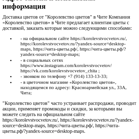
информация
Доставка цветов от "Королевство цветов" в Чите Компания
«Королевство цветов» в Чите предлагает клиентам цветы с
доставкой, заказать которые можно следующими способами:
- на официальном сайте https://korolevstvocvetov.ru/,
https://korolevstvocvetov.ru/?yandex-source=desktop-
maps, https://чита-цветы.рф/, https://чита-цветы.рф/?
yandex-source=desktop-maps;
- в социальных сетях
https://www.instagram.com/korolevstvocvetov/
https://vk.com/korolevstvocvetov_chita ;
- звонком по телефону +7 (914) 133-13-33;
- в цветочном магазине «Королевство цветов»,
находящемся по адресу: Красноармейская ул., 33А,
Чита;
"Королевство цветов" часто устраивает распродажи, проводит
акции, применяет промокоды и скидки, за которыми вы
можете следить на официальном сайте
https://korolevstvocvetov.ru/, https://korolevstvocvetov.ru/?yandex-
source=desktop-maps, https://чита-цветы.рф/, https://чита-
цветы.рф/?yandex-source=desktop-maps.