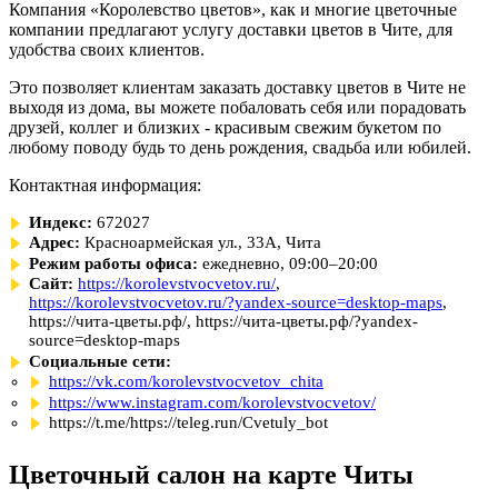
Компания «Королевство цветов», как и многие цветочные
компании предлагают услугу доставки цветов в Чите, для
удобства своих клиентов.
Это позволяет клиентам заказать доставку цветов в Чите не
выходя из дома, вы можете побаловать себя или порадовать
друзей, коллег и близких - красивым свежим букетом по
любому поводу будь то день рождения, свадьба или юбилей.
Контактная информация:
Индекс:
672027
Адрес:
Красноармейская ул., 33А, Чита
Режим работы офиса:
ежедневно, 09:00–20:00
Сайт:
https://korolevstvocvetov.ru/
,
https://korolevstvocvetov.ru/?yandex-source=desktop-maps
,
https://чита-цветы.рф/, https://чита-цветы.рф/?yandex-
source=desktop-maps
Социальные сети:
https://vk.com/korolevstvocvetov_chita
https://www.instagram.com/korolevstvocvetov/
https://t.me/https://teleg.run/Cvetuly_bot
Цветочный салон на карте Читы