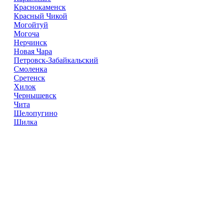
Краснокаменск
Красный Чикой
Могойтуй
Могоча
Нерчинск
Новая Чара
Петровск-Забайкальский
Смоленка
Сретенск
Хилок
Чернышевск
Чита
Шелопугино
Шилка
Доставка Цветов
Справочник
Компаний
© 2018–2025 – более 40 000 Компании в РФ
Доставка Цветов в городах России
Реклама на сайте
Перепечатка материалов разрешена только с указанием
первоисточника