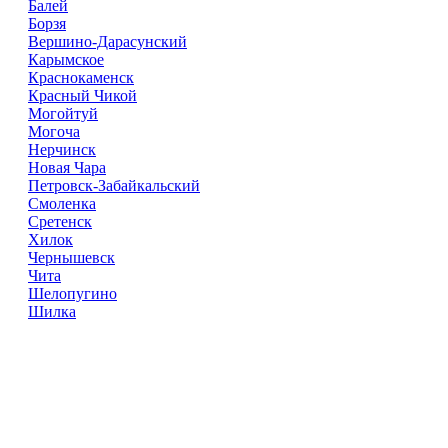
Балей
Борзя
Вершино-Дарасунский
Карымское
Краснокаменск
Красный Чикой
Могойтуй
Могоча
Нерчинск
Новая Чара
Петровск-Забайкальский
Смоленка
Сретенск
Хилок
Чернышевск
Чита
Шелопугино
Шилка
Доставка Цветов
Справочник
Компаний
© 2018–2025 – более 40 000 Компании в РФ
Доставка Цветов в городах России
Реклама на сайте